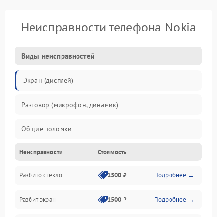
Неисправности телефона Nokia
Виды неисправностей
Экран (дисплей)
Разговор (микрофон, динамик)
Общие поломки
Неисправности
Стоимость
Проблемы связи
Разбито стекло
1500 ₽
Подробнее →
Камеры
Разбит экран
1500 ₽
Подробнее →
Проблемы с дисплеем и сенсором