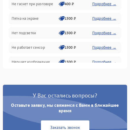
Не гаснет при разговоре
400 ₽
Подробнее →
Зарядка
Пятна на экране
1500 ₽
Подробнее →
Проблемы с питанием, зарядкой и аккумулятором
Нет подсветки
1500 ₽
Подробнее →
Проблемы с работой системы, корпусом и другие
Не работает сенсор
1500 ₽
Подробнее →
Мерцает изображение
1500 ₽
Подробнее →
Не работает 3D Touch
2400 ₽
Подробнее →
Не работает Face ID
4000 ₽
Подробнее →
У Вас остались вопросы?
Оставьте заявку, мы свяжемся с Вами в ближайшее
время
Заказать звонок