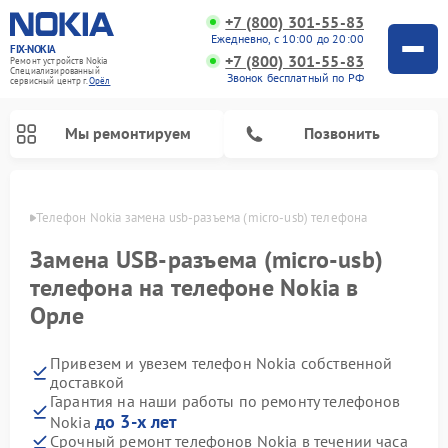
+7 (800) 301-55-83
Ежедневно, с 10:00 до 20:00
FIX-NOKIA
+7 (800) 301-55-83
Ремонт устройств Nokia
Специализированный
Звонок бесплатный по РФ
cервисный центр г.
Орёл
Мы ремонтируем
Позвонить
 Орле
Телефон Nokia замена usb-разъема (micro-usb) телефона
Замена USB-разъема (micro-usb)
телефона на телефоне Nokia в
Орле
Привезем и увезем телефон Nokia собственной
доставкой
Гарантия на наши работы по ремонту телефонов
до 3-х лет
Nokia
Срочный ремонт телефонов Nokia в течении часа