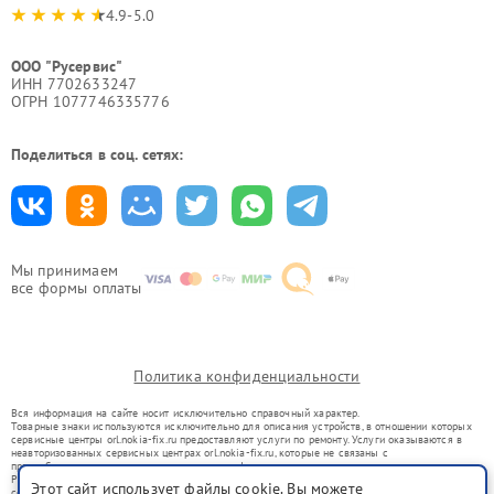
4.9-5.0
ООО "Русервис"
ИНН 7702633247
ОГРН 1077746335776
Поделиться в соц. сетях:
Мы принимаем
все формы оплаты
Политика конфиденциальности
Вся информация на сайте носит исключительно справочный характер.
Товарные знаки используются исключительно для описания устройств, в отношении которых
сервисные центры orl.nokia-fix.ru предоставляют услуги по ремонту. Услуги оказываются в
неавторизованных сервисных центрах orl.nokia-fix.ru, которые не связаны с
правообладателями товарных знаков или их официальными представителями.
Ремонт осуществляется для устройств, уже введенных в гражданский оборот в соответствии
Этот сайт использует файлы cookie. Вы можете
со статьей 1487 ГК РФ.