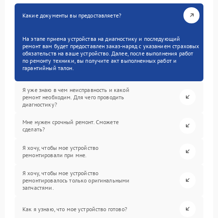
Какие документы вы предоставляете?
На этапе приема устройства на диагностику и последующий
ремонт вам будет предоставлен заказ-наряд с указанием страховых
обязательств на ваше устройство. Далее, после выполнения работ
по ремонту техники, вы получите акт выполненных работ и
гарантийный талон.
Я уже знаю в чем неисправность и какой
ремонт необходим. Для чего проводить
диагностику?
Мне нужен срочный ремонт. Сможете
сделать?
Я хочу, чтобы мое устройство
ремонтировали при мне.
Я хочу, чтобы мое устройство
ремонтировалось только оригинальными
запчастями.
Как я узнаю, что мое устройство готово?