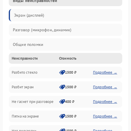
Виды неисправностей
Экран (дисплей)
Разговор (микрофон, динамик)
Общие поломки
Неисправности
Стоимость
Проблемы связи
Разбито стекло
1500 ₽
Подробнее →
Камеры
Разбит экран
1500 ₽
Подробнее →
Проблемы с дисплеем и сенсором
Не гаснет при разговоре
400 ₽
Подробнее →
Зарядка
Пятна на экране
1500 ₽
Подробнее →
Проблемы с питанием, зарядкой и аккумулятором
Нет подсветки
1500 ₽
Подробнее →