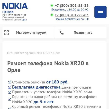
+7 (800) 301-55-83
Ежедневно, с 10:00 до 20:00
FIX-NOKIA
+7 (800) 301-55-83
Ремонт устройств Nokia
Специализированный
Звонок бесплатный по РФ
cервисный центр г.
Орёл
Мы ремонтируем
Позвонить
 Орле
Ремонт телефона Nokia XR20 в Орле
Ремонт телефона Nokia XR20 в
Орле
от 180 руб.
Стоимость ремонта
Бесплатная диагностика
даже при отказе
Привезем и увезем телефон Nokia XR20 сами
Гарантия на наши работы по ремонту телефонов
до 3-х лет
Nokia XR20
Срочный ремонт телефонов Nokia XR20 в течении