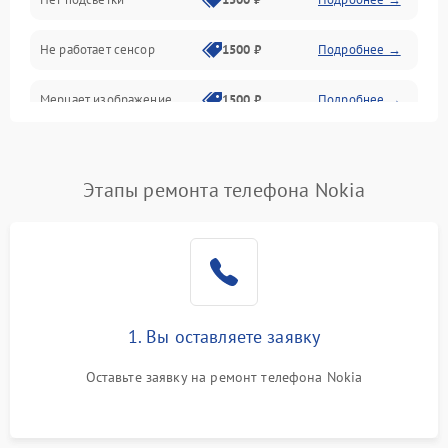
Проблемы с работой системы, корпусом и другие
Не работает сенсор
1500 ₽
Подробнее →
Мерцает изображение
1500 ₽
Подробнее →
Не работает 3D Touch
2400 ₽
Подробнее →
Этапы ремонта телефона Nokia
Не работает Face ID
4000 ₽
Подробнее →
1. Вы оставляете заявку
Оставьте заявку на ремонт телефона Nokia