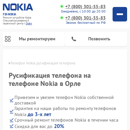
+7 (800) 301-55-83
Ежедневно, с 10:00 до 20:00
FIX-NOKIA
+7 (800) 301-55-83
Ремонт устройств Nokia
Специализированный
Звонок бесплатный по РФ
cервисный центр г.
Орёл
Мы ремонтируем
Позвонить
 Орле
Телефон Nokia русификация телефона
Русификация телефона на
телефоне Nokia в Орле
Привезем и увезем телефон Nokia собственной
доставкой
Гарантия на наши работы по ремонту телефонов
до 3-х лет
Nokia
Срочный ремонт телефонов Nokia в течении часа
20%
Скидка для вас до