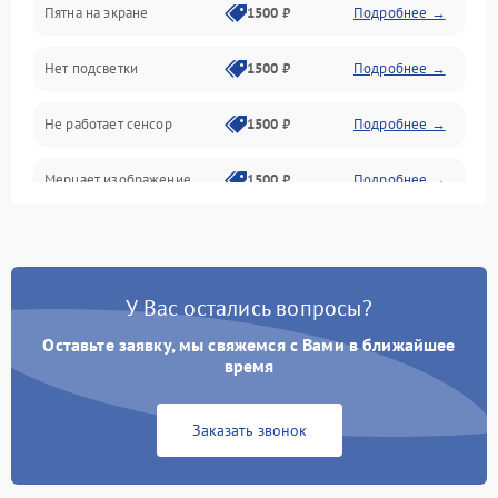
Пятна на экране
1500 ₽
Подробнее →
Проблемы с питанием, зарядкой и аккумулятором
Нет подсветки
1500 ₽
Подробнее →
Проблемы с работой системы, корпусом и другие
Не работает сенсор
1500 ₽
Подробнее →
Мерцает изображение
1500 ₽
Подробнее →
Не работает 3D Touch
2400 ₽
Подробнее →
Не работает Face ID
4000 ₽
Подробнее →
У Вас остались вопросы?
Оставьте заявку, мы свяжемся с Вами в ближайшее
время
Заказать звонок