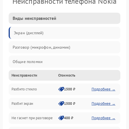
Неисправности телефона Nokia
Виды неисправностей
Экран (дисплей)
Разговор (микрофон, динамик)
Общие поломки
Неисправности
Стоимость
Проблемы связи
Разбито стекло
1500 ₽
Подробнее →
Камеры
Разбит экран
1500 ₽
Подробнее →
Проблемы с дисплеем и сенсором
Не гаснет при разговоре
400 ₽
Подробнее →
Зарядка