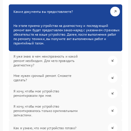
Какие документы вы предоставляете?
На этапе приема устройства на диагностику и последующий
ремонт вам будет предоставлен заказ-наряд с указанием страховых
обязательств на ваше устройство. Далее, после выполнения работ
по ремонту техники, вы получите акт выполненных работ и
гарантийный талон.
Я уже знаю в чем неисправность и какой
ремонт необходим. Для чего проводить
диагностику?
Мне нужен срочный ремонт. Сможете
сделать?
Я хочу, чтобы мое устройство
ремонтировали при мне.
Я хочу, чтобы мое устройство
ремонтировалось только оригинальными
запчастями.
Как я узнаю, что мое устройство готово?