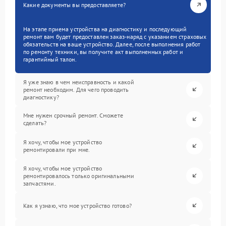
Какие документы вы предоставляете?
На этапе приема устройства на диагностику и последующий
ремонт вам будет предоставлен заказ-наряд с указанием страховых
обязательств на ваше устройство. Далее, после выполнения работ
по ремонту техники, вы получите акт выполненных работ и
гарантийный талон.
Я уже знаю в чем неисправность и какой
ремонт необходим. Для чего проводить
диагностику?
Мне нужен срочный ремонт. Сможете
сделать?
Я хочу, чтобы мое устройство
ремонтировали при мне.
Я хочу, чтобы мое устройство
ремонтировалось только оригинальными
запчастями.
Как я узнаю, что мое устройство готово?