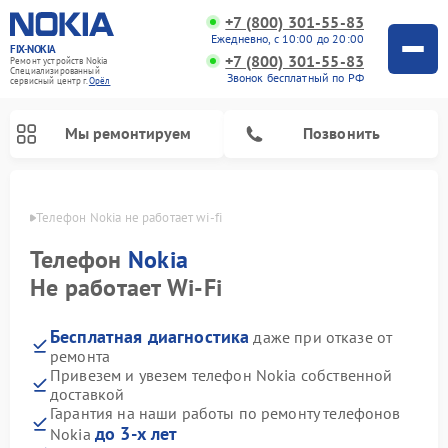
+7 (800) 301-55-83
Ежедневно, с 10:00 до 20:00
FIX-NOKIA
+7 (800) 301-55-83
Ремонт устройств Nokia
Специализированный
Звонок бесплатный по РФ
cервисный центр г.
Орёл
Мы ремонтируем
Позвонить
 Орле
Телефон Nokia не работает wi-fi
Телефон
Nokia
Не работает Wi-Fi
Бесплатная диагностика
даже при отказе от
ремонта
Привезем и увезем телефон Nokia собственной
доставкой
Гарантия на наши работы по ремонту телефонов
до 3-х лет
Nokia