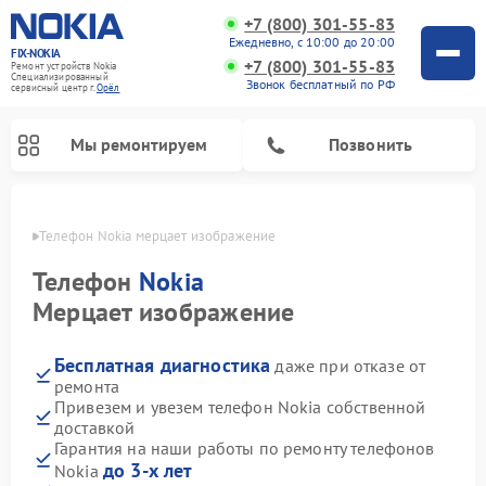
+7 (800) 301-55-83
Ежедневно, с 10:00 до 20:00
FIX-NOKIA
+7 (800) 301-55-83
Ремонт устройств Nokia
Специализированный
Звонок бесплатный по РФ
cервисный центр г.
Орёл
Мы ремонтируем
Позвонить
 Орле
Телефон Nokia мерцает изображение
Телефон
Nokia
Мерцает изображение
Бесплатная диагностика
даже при отказе от
ремонта
Привезем и увезем телефон Nokia собственной
доставкой
Гарантия на наши работы по ремонту телефонов
до 3-х лет
Nokia