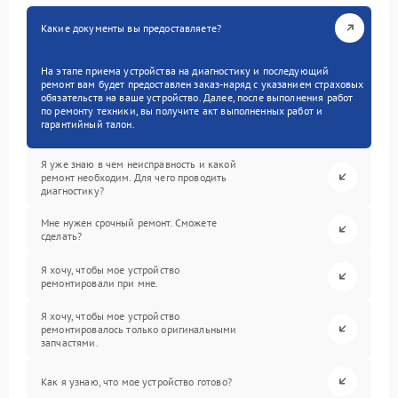
Какие документы вы предоставляете?
На этапе приема устройства на диагностику и последующий
ремонт вам будет предоставлен заказ-наряд с указанием страховых
обязательств на ваше устройство. Далее, после выполнения работ
по ремонту техники, вы получите акт выполненных работ и
гарантийный талон.
Я уже знаю в чем неисправность и какой
ремонт необходим. Для чего проводить
диагностику?
Мне нужен срочный ремонт. Сможете
сделать?
Я хочу, чтобы мое устройство
ремонтировали при мне.
Я хочу, чтобы мое устройство
ремонтировалось только оригинальными
запчастями.
Как я узнаю, что мое устройство готово?