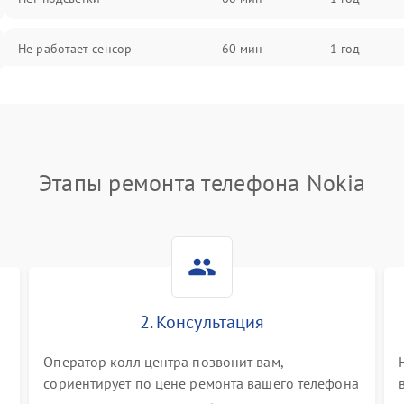
Не работает сенсор
60 мин
1 год
Мерцает изображение
60 мин
1 год
Не работает 3D Touch
60 мин
1 год
Этапы ремонта телефона Nokia
Не работает Face ID
60 мин
1 год
2. Консультация
Оператор колл центра позвонит вам,
сориентирует по цене ремонта вашего телефона