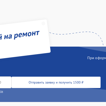
й на ремонт
При оформл
Отправить заявку и получить 1500 ₽
сти