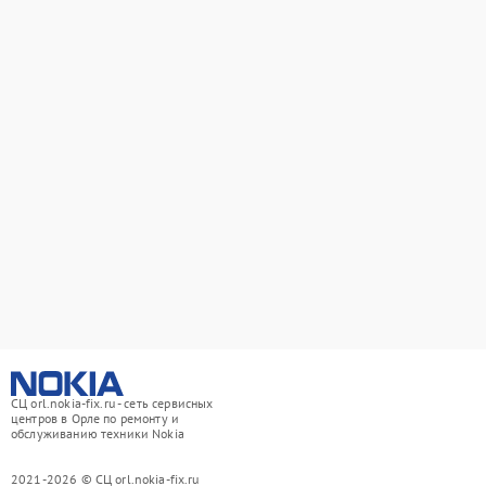
СЦ orl.nokia-fix.ru - сеть сервисных
центров в Орле по ремонту и
обслуживанию техники Nokia
2021-2026 © СЦ orl.nokia-fix.ru