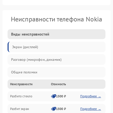
Неисправности телефона Nokia
Виды неисправностей
Экран (дисплей)
Разговор (микрофон, динамик)
Общие поломки
Неисправности
Стоимость
Проблемы связи
Разбито стекло
1500 ₽
Подробнее →
Камеры
Разбит экран
1500 ₽
Подробнее →
Проблемы с дисплеем и сенсором