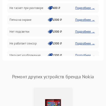
Не гаснет при разговоре
400 ₽
Подробнее →
Зарядка
Пятна на экране
1500 ₽
Подробнее →
Проблемы с питанием, зарядкой и аккумулятором
Нет подсветки
1500 ₽
Подробнее →
Проблемы с работой системы, корпусом и другие
Не работает сенсор
1500 ₽
Подробнее →
Мерцает изображение
1500 ₽
Подробнее →
Не работает 3D Touch
2400 ₽
Подробнее →
Ремонт других устройств бренда Nokia
Не работает Face ID
4000 ₽
Подробнее →