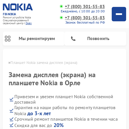
+7 (800) 301-55-83
Ежедневно, с 10:00 до 20:00
FIX-NOKIA
+7 (800) 301-55-83
Ремонт устройств Nokia
Специализированный
Звонок бесплатный по РФ
cервисный центр г.
Орёл
Мы ремонтируем
Позвонить
 Орле
Планшет Nokia замена дисплея (экрана)
Замена дисплея (экрана) на
планшете Nokia в Орле
Привезем и увезем планшет Nokia собственной
доставкой
Гарантия на наши работы по ремонту планшетов
до 3-х лет
Nokia
Срочный ремонт планшетов Nokia в течении часа
20%
Скидка для вас до