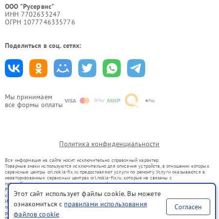
ООО "Русервис"
ИНН 7702633247
ОГРН 1077746335776
Поделиться в соц. сетях:
Мы принимаем
все формы оплаты
Политика конфиденциальности
Вся информация на сайте носит исключительно справочный характер.
Товарные знаки используются исключительно для описания устройств, в отношении которых
сервисные центры orl.nokia-fix.ru предоставляют услуги по ремонту. Услуги оказываются в
неавторизованных сервисных центрах orl.nokia-fix.ru, которые не связаны с
правообладателями товарных знаков или их официальными представителями.
Ремонт осуществляется для устройств, уже введенных в гражданский оборот в соответствии
Этот сайт использует файлы cookie. Вы можете
со статьей 1487 ГК РФ.
Использование товарных знаков не преследует цели индивидуализации услуг или введения
ознакомиться с
правилами использования
Согласен
потребителей в заблуждение, а служит для информирования о предоставляемых услугах по
файлов cookie
ремонту техники указанных брендов.
Представленная на сайте информация не является публичной офертой, определяемой