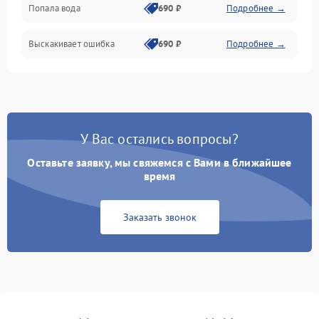
Попала вода
690 ₽
Подробнее →
Разговор (микрофон, динамик)
Выскакивает ошибка
690 ₽
Подробнее →
Перегрев и нестабильная работа
Влага и механические повреждения
Сеть и интернет
У Вас остались вопросы?
Зарядка и разъёмы
Оставьте заявку, мы свяжемся с Вами в ближайшее
время
Программные сбои
Заказать звонок
Память и данные
Режим работы
Связь и беспроводные модули