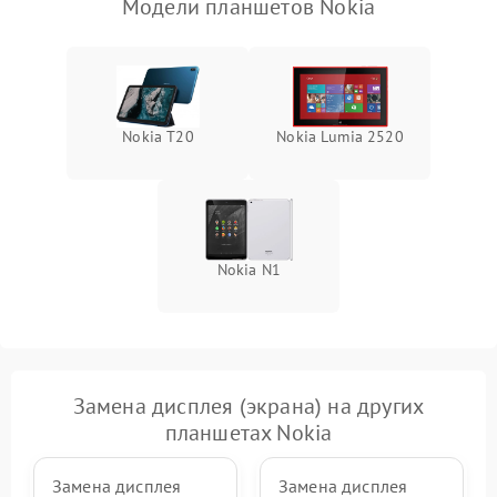
Модели планшетов Nokia
Камера
Сенсорное управление
Проблемы с механикой
Nokia T20
Nokia Lumia 2520
Питание и аккумулятор
Кнопки и органы управления
Nokia N1
Звук и аудио
Камеры
Замена дисплея (экрана) на других
ПО
планшетах Nokia
Замена дисплея
Замена дисплея