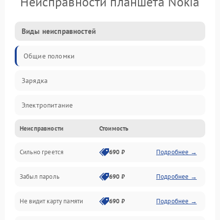
Неисправности планшета Nokia
Виды неисправностей
Общие поломки
Зарядка
Электропитание
Неисправности
Стоимость
Экран и изображение
Сильно греется
690 ₽
Подробнее →
Дисплей
Забыл пароль
690 ₽
Подробнее →
Экран (дисплей)
Не видит карту памяти
690 ₽
Подробнее →
Связь