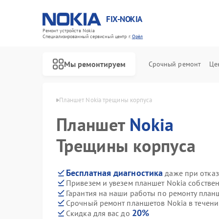
FIX-NOKIA
Ремонт устройств Nokia
Специализированный cервисный центр г.
Орёл
Мы ремонтируем
Срочный ремонт
Це
шетов Nokia в Орле
Планшет Nokia трещины корпуса
Планшет
Nokia
Трещины корпуса
Бесплатная диагностика
даже при отказ
Привезем и увезем планшет Nokia собстве
Гарантия на наши работы по ремонту план
Срочный ремонт планшетов Nokia в течени
20%
Скидка для вас до