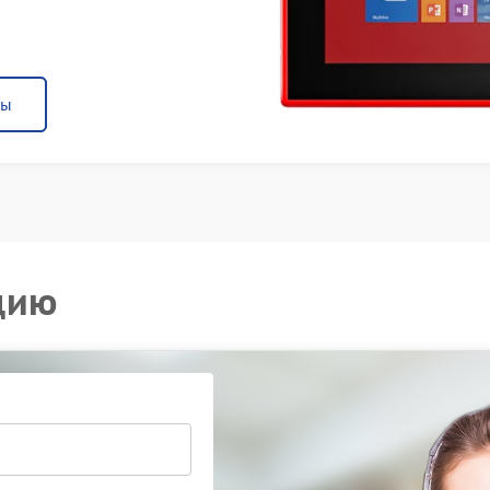
ны
цию