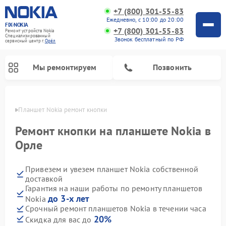
+7 (800) 301-55-83
Ежедневно, с 10:00 до 20:00
FIX-NOKIA
+7 (800) 301-55-83
Ремонт устройств Nokia
Специализированный
Звонок бесплатный по РФ
cервисный центр г.
Орёл
Мы ремонтируем
Позвонить
 Орле
Планшет Nokia ремонт кнопки
Ремонт кнопки на планшете Nokia в
Орле
Привезем и увезем планшет Nokia собственной
доставкой
Гарантия на наши работы по ремонту планшетов
до 3-х лет
Nokia
Срочный ремонт планшетов Nokia в течении часа
20%
Скидка для вас до