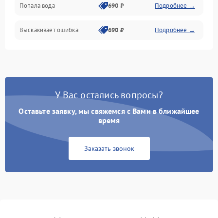
Попала вода
690 ₽
Подробнее →
Разговор (микрофон, динамик)
Выскакивает ошибка
690 ₽
Подробнее →
Перегрев и нестабильная работа
Влага и механические повреждения
Сеть и интернет
У Вас остались вопросы?
Зарядка и разъёмы
Оставьте заявку, мы свяжемся с Вами в ближайшее
время
Программные сбои
Заказать звонок
Память и данные
Режим работы
Связь и беспроводные модули