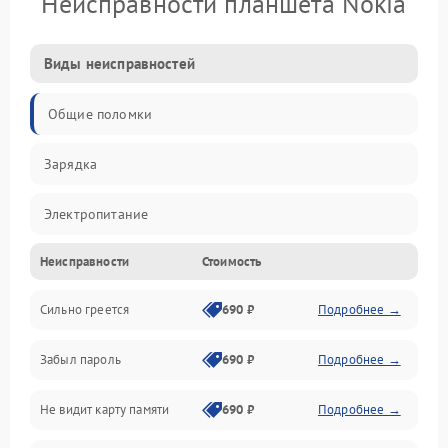
Неисправности планшета Nokia
Виды неисправностей
Общие поломки
Зарядка
Электропитание
Неисправности
Стоимость
Экран и изображение
Сильно греется
690 ₽
Подробнее →
Дисплей
Забыл пароль
690 ₽
Подробнее →
Экран (дисплей)
Не видит карту памяти
690 ₽
Подробнее →
Связь