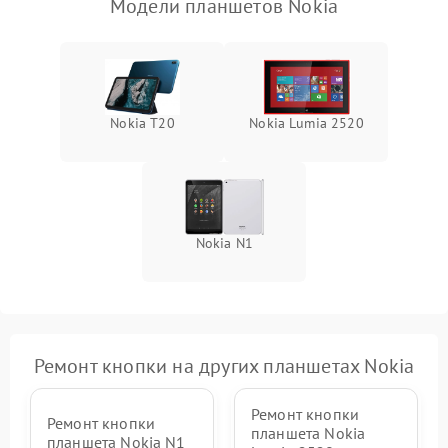
Модели планшетов Nokia
Камера
Сенсорное управление
Проблемы с механикой
Nokia T20
Nokia Lumia 2520
Питание и аккумулятор
Кнопки и органы управления
Nokia N1
Звук и аудио
Камеры
Ремонт кнопки на других планшетах Nokia
ПО
Ремонт кнопки
Ремонт кнопки
планшета Nokia
планшета Nokia N1