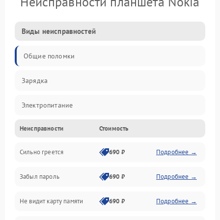
Неисправности планшета Nokia
Виды неисправностей
Общие поломки
Зарядка
Электропитание
Неисправности
Стоимость
Экран и изображение
Сильно греется
690 ₽
Подробнее →
Дисплей
Забыл пароль
690 ₽
Подробнее →
Экран (дисплей)
Не видит карту памяти
690 ₽
Подробнее →
Связь