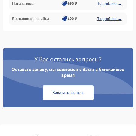
Попала вода
690 ₽
Подробнее →
Разговор (микрофон, динамик)
Выскакивает ошибка
690 ₽
Подробнее →
Перегрев и нестабильная работа
Влага и механические повреждения
Сеть и интернет
У Вас остались вопросы?
Зарядка и разъёмы
Оставьте заявку, мы свяжемся с Вами в ближайшее
время
Программные сбои
Заказать звонок
Память и данные
Режим работы
Связь и беспроводные модули