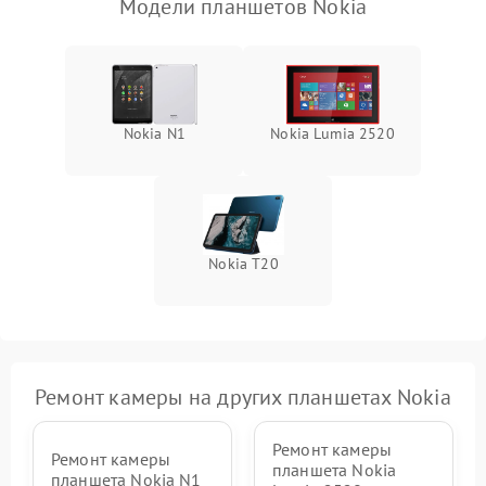
Модели планшетов Nokia
Камера
Сенсорное управление
Проблемы с механикой
Nokia N1
Nokia Lumia 2520
Питание и аккумулятор
Кнопки и органы управления
Nokia T20
Звук и аудио
Камеры
Ремонт камеры на других планшетах Nokia
ПО
Ремонт камеры
Ремонт камеры
планшета Nokia
планшета Nokia N1