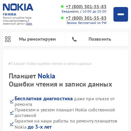
+7 (800) 301-55-83
Ежедневно, с 10:00 до 20:00
FIX-NOKIA
+7 (800) 301-55-83
Ремонт устройств Nokia
Специализированный
Звонок бесплатный по РФ
cервисный центр г.
Орёл
Мы ремонтируем
Позвонить
 Орле
Планшет Nokia ошибки чтения и записи данных
Планшет
Nokia
Ошибки чтения и записи данных
Бесплатная диагностика
даже при отказе от
ремонта
Привезем и увезем планшет Nokia собственной
доставкой
Гарантия на наши работы по ремонту планшетов
до 3-х лет
Nokia