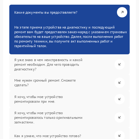
Какие документы вы предоставляете?
На этапе приема устройства на диагностику и последующий
ремонт вам будет предоставлен заказ-наряд с указанием страховых
обязательств на ваше устройство. Далее, после выполнения работ
по ремонту техники, вы получите акт выполненных работ и
гарантийный талон.
Я уже знаю в чем неисправность и какой
ремонт необходим. Для чего проводить
диагностику?
Мне нужен срочный ремонт. Сможете
сделать?
Я хочу, чтобы мое устройство
ремонтировали при мне.
Я хочу, чтобы мое устройство
ремонтировалось только оригинальными
запчастями.
Как я узнаю, что мое устройство готово?