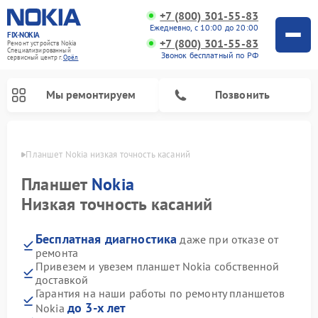
+7 (800) 301-55-83
Ежедневно, с 10:00 до 20:00
FIX-NOKIA
+7 (800) 301-55-83
Ремонт устройств Nokia
Специализированный
Звонок бесплатный по РФ
cервисный центр г.
Орёл
Мы ремонтируем
Позвонить
 Орле
Планшет Nokia низкая точность касаний
Планшет
Nokia
Низкая точность касаний
Бесплатная диагностика
даже при отказе от
ремонта
Привезем и увезем планшет Nokia собственной
доставкой
Гарантия на наши работы по ремонту планшетов
до 3-х лет
Nokia