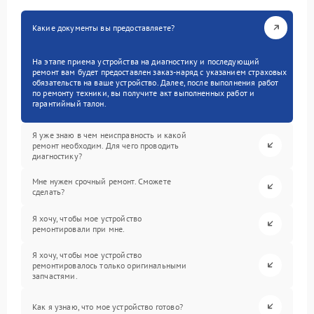
Какие документы вы предоставляете?
На этапе приема устройства на диагностику и последующий
ремонт вам будет предоставлен заказ-наряд с указанием страховых
обязательств на ваше устройство. Далее, после выполнения работ
по ремонту техники, вы получите акт выполненных работ и
гарантийный талон.
Я уже знаю в чем неисправность и какой
ремонт необходим. Для чего проводить
диагностику?
Мне нужен срочный ремонт. Сможете
сделать?
Я хочу, чтобы мое устройство
ремонтировали при мне.
Я хочу, чтобы мое устройство
ремонтировалось только оригинальными
запчастями.
Как я узнаю, что мое устройство готово?