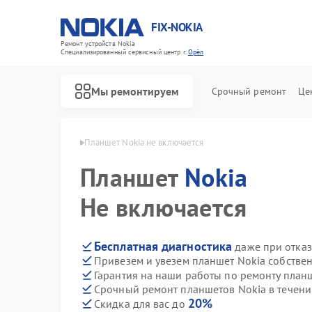
FIX-NOKIA
Ремонт устройств Nokia
Специализированный cервисный центр г.
Орёл
Мы ремонтируем
Срочный ремонт
Це
шетов Nokia в Орле
Планшет Nokia не включается
Планшет
Nokia
Не включается
Бесплатная диагностика
даже при отказ
Привезем и увезем планшет Nokia собстве
Гарантия на наши работы по ремонту план
Срочный ремонт планшетов Nokia в течени
20%
Скидка для вас до