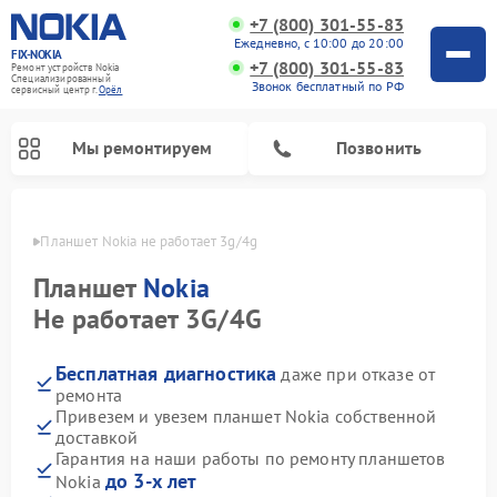
+7 (800) 301-55-83
Ежедневно, с 10:00 до 20:00
FIX-NOKIA
+7 (800) 301-55-83
Ремонт устройств Nokia
Специализированный
Звонок бесплатный по РФ
cервисный центр г.
Орёл
Мы ремонтируем
Позвонить
 Орле
Планшет Nokia не работает 3g/4g
Планшет
Nokia
Не работает 3G/4G
Бесплатная диагностика
даже при отказе от
ремонта
Привезем и увезем планшет Nokia собственной
доставкой
Гарантия на наши работы по ремонту планшетов
до 3-х лет
Nokia