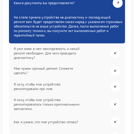
Какие документы вы предоставляете?
На этапе приема устройства на диагностику и последующий
ремонт вам будет предоставлен заказ-наряд с указанием страховых
обязательств на ваше устройство. Далее, после выполнения работ
по ремонту техники, вы получите акт выполненных работ и
гарантийный талон.
Я уже знаю в чем неисправность и какой
ремонт необходим. Для чего проводить
диагностику?
Мне нужен срочный ремонт. Сможете
сделать?
Я хочу, чтобы мое устройство
ремонтировали при мне.
Я хочу, чтобы мое устройство
ремонтировалось только оригинальными
запчастями.
Как я узнаю, что мое устройство готово?