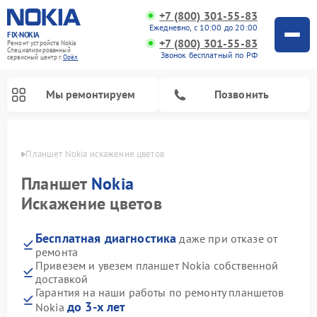
+7 (800) 301-55-83
Ежедневно, с 10:00 до 20:00
FIX-NOKIA
+7 (800) 301-55-83
Ремонт устройств Nokia
Специализированный
Звонок бесплатный по РФ
cервисный центр г.
Орёл
Мы ремонтируем
Позвонить
 Орле
Планшет Nokia искажение цветов
Планшет
Nokia
Искажение цветов
Бесплатная диагностика
даже при отказе от
ремонта
Привезем и увезем планшет Nokia собственной
доставкой
Гарантия на наши работы по ремонту планшетов
до 3-х лет
Nokia