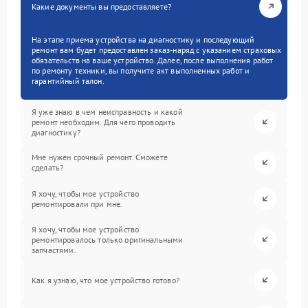
Какие документы вы предоставляете?
На этапе приема устройства на диагностику и последующий
ремонт вам будет предоставлен заказ-наряд с указанием страховых
обязательств на ваше устройство. Далее, после выполнения работ
по ремонту техники, вы получите акт выполненных работ и
гарантийный талон.
Я уже знаю в чем неисправность и какой
ремонт необходим. Для чего проводить
диагностику?
Мне нужен срочный ремонт. Сможете
сделать?
Я хочу, чтобы мое устройство
ремонтировали при мне.
Я хочу, чтобы мое устройство
ремонтировалось только оригинальными
запчастями.
Как я узнаю, что мое устройство готово?