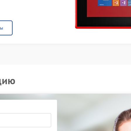
ны
цию