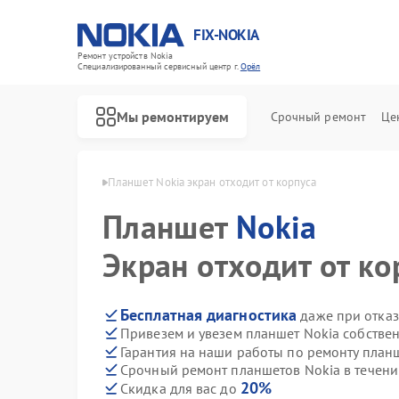
FIX-NOKIA
Ремонт устройств Nokia
Специализированный cервисный центр г.
Орёл
Мы ремонтируем
Срочный ремонт
Це
шетов Nokia в Орле
Планшет Nokia экран отходит от корпуса
Планшет
Nokia
Экран отходит от ко
Бесплатная диагностика
даже при отказ
Привезем и увезем планшет Nokia собстве
Гарантия на наши работы по ремонту план
Срочный ремонт планшетов Nokia в течени
20%
Скидка для вас до